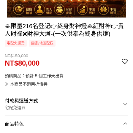
🙏限量216名登記👉終身財神燈🙏紅財神👉貴
人財祿❌財神大燈-(一次供奉為終身供燈)
宅配免運費
國家/地區配送
NT$150,000
NT$80,000
預購商品：預計 5 個工作天出貨
※ 本商品不適用折價券
付款與運送方式
宅配免運費
付款方式
商品特色
信用卡一次付款