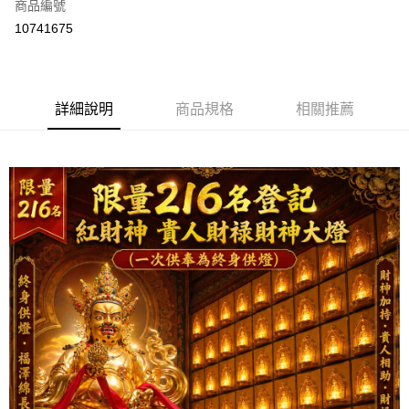
商品編號
信用卡分期付款
10741675
3 期 0 利率 每期
NT$26,666
21家銀行
6 期 0 利率 每期
NT$13,333
21家銀行
合作金庫商業銀行
第一商業銀行
華南商業銀行
彰化商業銀行
合作金庫商業銀行
第一商業銀行
LINE Pay
詳細說明
商品規格
相關推薦
上海商業儲蓄銀行
台北富邦商業銀行
華南商業銀行
彰化商業銀行
國泰世華商業銀行
兆豐國際商業銀行
Apple Pay
上海商業儲蓄銀行
台北富邦商業銀行
臺灣中小企業銀行
台中商業銀行
國泰世華商業銀行
兆豐國際商業銀行
匯豐（台灣）商業銀行
華泰商業銀行
街口支付
臺灣中小企業銀行
台中商業銀行
聯邦商業銀行
遠東國際商業銀行
匯豐（台灣）商業銀行
華泰商業銀行
悠遊付
元大商業銀行
永豐商業銀行
聯邦商業銀行
遠東國際商業銀行
玉山商業銀行
星展（台灣）商業銀行
元大商業銀行
永豐商業銀行
Google Pay
台新國際商業銀行
中國信託商業銀行
玉山商業銀行
星展（台灣）商業銀行
台灣樂天信用卡公司
台新國際商業銀行
中國信託商業銀行
全盈+PAY
台灣樂天信用卡公司
AFTEE先享後付
相關說明
【關於「AFTEE先享後付」】
ATM付款
AFTEE先享後付是「在收到商品之後才付款」的支付方式。 讓您購物簡單
便利好安心！
１．簡單：不需註冊會員、不需綁卡、不需儲值。